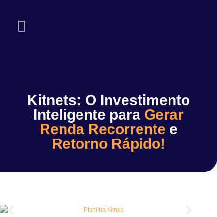
Planilhas de Viabilidade Econômica
Kitnets: O Investimento
Inteligente para
Gerar
Renda Recorrente
e
Retorno Rápido!