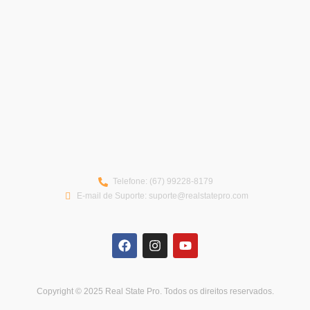
Telefone: (67) 99228-8179
E-mail de Suporte: suporte@realstatepro.com
Copyright © 2025 Real State Pro. Todos os direitos reservados.